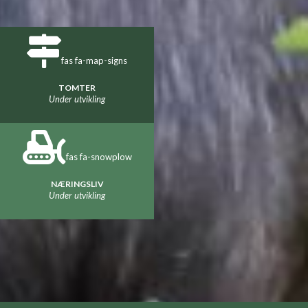
fas fa-map-signs
TOMTER
Under utvikling
fas fa-snowplow
NÆRINGSLIV
Under utvikling