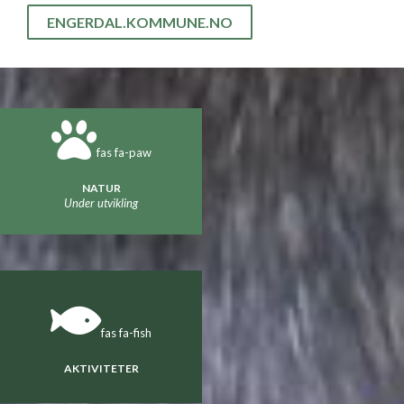
ENGERDAL.KOMMUNE.NO
fas fa-paw
NATUR
Under utvikling
fas fa-fish
AKTIVITETER