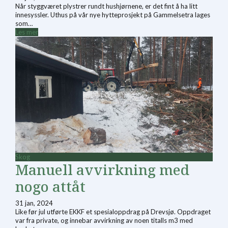
Når styggværet plystrer rundt hushjørnene, er det fint å ha litt
innesyssler. Uthus på vår nye hytteprosjekt på Gammelsetra lages
som…
Les mer
Skog
Manuell avvirkning med
nogo attåt
31 jan, 2024
Like før jul utførte EKKF et spesialoppdrag på Drevsjø. Oppdraget
var fra private, og innebar avvirkning av noen titalls m3 med