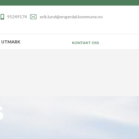
95249174
erik.lund@engerdal.kommune.no
UTMARK
KONTAKT OSS
s